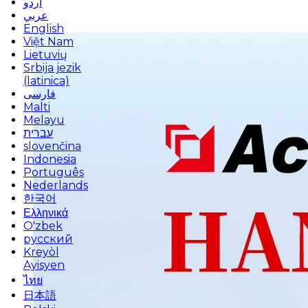
اردو
عربي
English
Việt Nam
Lietuvių
Srbija jezik
(latinica)
فارسی
Malti
Melayu
עברית
slovenčina
Indonesia
Português
Nederlands
한국어
Ελληνικά
O'zbek
русский
Kreyòl
Ayisyen
ไทย
日本語