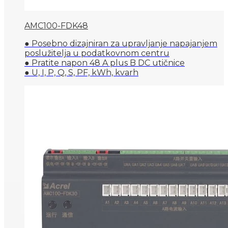
AMC100-FDK48
● Posebno dizajniran za upravljanje napajanjem
poslužitelja u podatkovnom centru
● Pratite napon 48 A plus B DC utičnice
● U, I, P, Q, S, PF, kWh, kvarh