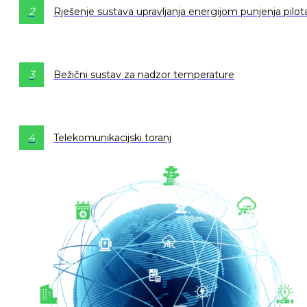
2
Rješenje sustava upravljanja energijom punjenja pilot
3
Bežični sustav za nadzor temperature
4
Telekomunikacijski toranj