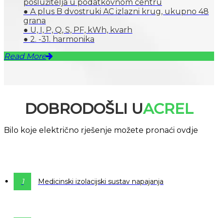
poslužitelja u podatkovnom centru
● A plus B dvostruki AC izlazni krug, ukupno 48
grana
● U, I, P, Q, S, PF, kWh, kvarh
● 2. -31. harmonika
Read More
DOBRODOŠLI U
ACREL
Bilo koje električno rješenje možete pronaći ovdje
1
Medicinski izolacijski sustav napajanja