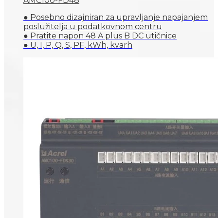
AMC100-FD48
● Posebno dizajniran za upravljanje napajanjem
poslužitelja u podatkovnom centru
● Pratite napon 48 A plus B DC utičnice
● U, I, P, Q, S, PF, kWh, kvarh