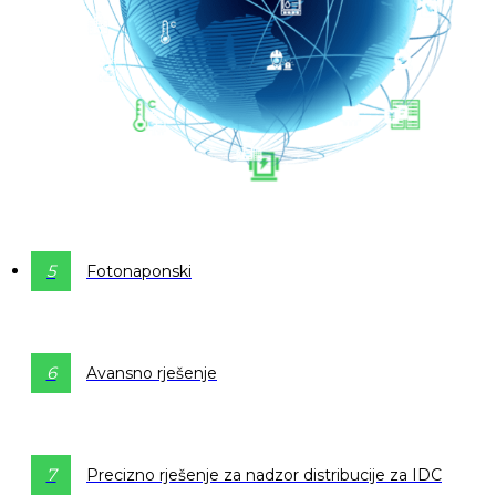
5
Fotonaponski
6
Avansno rješenje
7
Precizno rješenje za nadzor distribucije za IDC