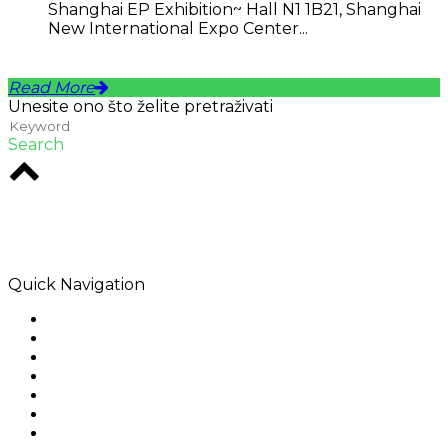
Shanghai EP Exhibition~ Hall N1 1B21, Shanghai
New International Expo Center...
Read More
Unesite ono što želite pretraživati
Search
Rodio je kreativna agencija u srcu Melbournea.
Specijalizirani smo za digitalna rješenja koja ostavljaju
utjecaj.
Quick Navigation
Home
o nama
Prerađevina
Primjena
Rješenja
Javite nam se
Sitemap