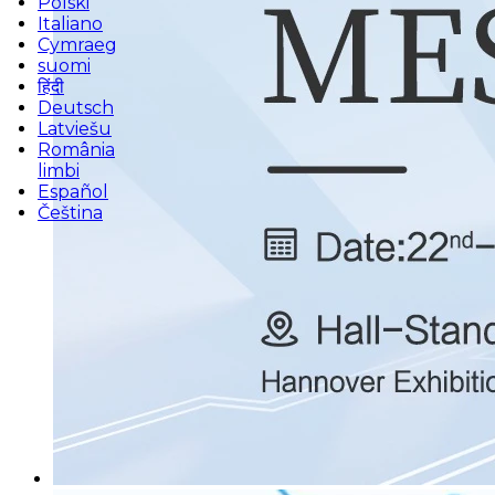
Polski
Italiano
Cymraeg
suomi
हिंदी
Deutsch
Latviešu
România
limbi
Español
Čeština