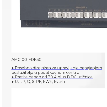
AMC100-FDK30
● Posebno dizajniran za upravljanje napajanjem
poslužitelja u podatkovnom centru
● Pratite napon od 30 A plus B DC utičnice
● U, I, P, Q, S, PF, kWh, kvarh