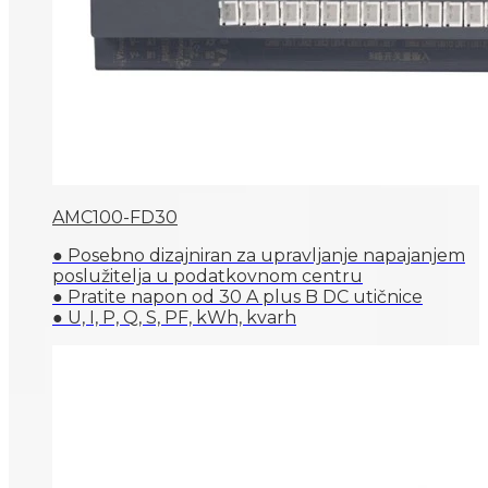
AMC100-FD30
● Posebno dizajniran za upravljanje napajanjem
poslužitelja u podatkovnom centru
● Pratite napon od 30 A plus B DC utičnice
● U, I, P, Q, S, PF, kWh, kvarh